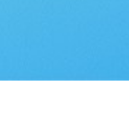
车智见
。。。 其解析海量车书的效率比传统方式提升 500%，