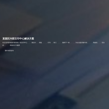
某园区内部文印中心解决方案
在企业内部或园区建设统一的文印中心，，，集设计、、排版、、、、打印、、装订、、、、服务于一体，，，，为企业提供集中的、、、、高效的、、、安全
的、、、、便捷的打印服务
预约专家咨询